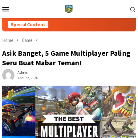
Skip
Mobile
to
Menu
content
Special Content
Home
Game
Asik Banget, 5 Game Multiplayer Paling
Seru Buat Mabar Teman!
Admin
April 22, 2026