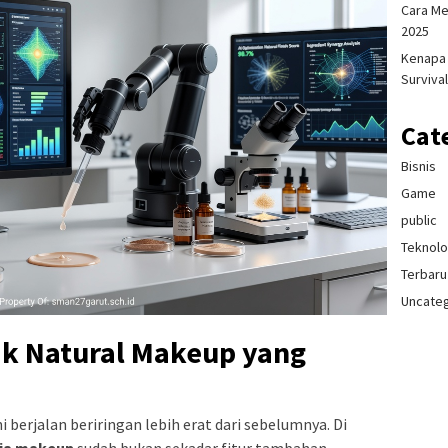
Cara Me
2025
Kenapa 
Survival
Cat
Bisnis
Game
public
Teknolo
Terbaru
Uncate
lik Natural Makeup yang
i berjalan beriringan lebih erat dari sebelumnya. Di
nia makeup
sudah bukan sekadar fitur tambahan —