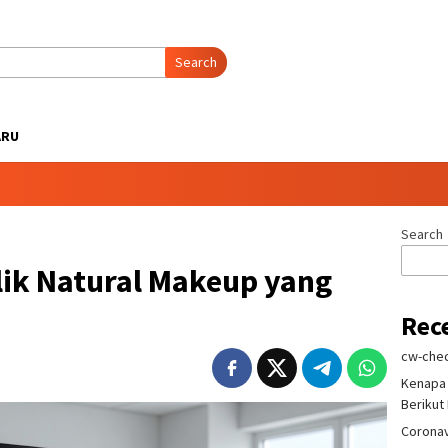
Search
ARU
Search
alik Natural Makeup yang
Rec
cw-chec
Kenapa
Berikut 
Coronav