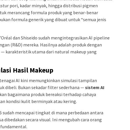
kstur pori, kadar minyak, hingga distribusi pigmen
untuk merancang formula produk yang benar-benar
 bukan formula generik yang dibuat untuk “semua jenis
’Oréal dan Shiseido sudah mengintegrasikan AI pipeline
ngan (R&D) mereka. Hasilnya adalah produk dengan
 — karakteristik utama dari natural makeup yang
lasi Hasil Makeup
itenagai AI kini memungkinkan simulasi tampilan
k dibeli. Bukan sekadar filter sederhana —
sistem AI
n bagaimana produk bereaksi terhadap cahaya
n kondisi kulit berminyak atau kering.
026 sudah mencapai tingkat di mana perbedaan antara
bisa dibedakan secara visual. Ini mengubah cara orang
a fundamental.