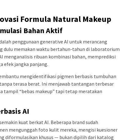
novasi Formula Natural Makeup
rmulasi Bahan Aktif
 adalah penggunaan generative AI untuk merancang
ang dulu memakan waktu bertahun-tahun di laboratorium
— AI menganalisis ribuan kombinasi bahan, memprediksi
gga efek jangka panjang.
embantu mengidentifikasi pigmen berbasis tumbuhan
anpa terasa berat. Ini menjawab tantangan terbesar
a tampil “bebas makeup” tapi tetap meratakan
rbasis AI
semakin kuat berkat AI. Beberapa brand sudah
en mengunggah foto kulit mereka, mengisi kuesioner
g diformulasikan khusus — bukan dipilih dari katalog