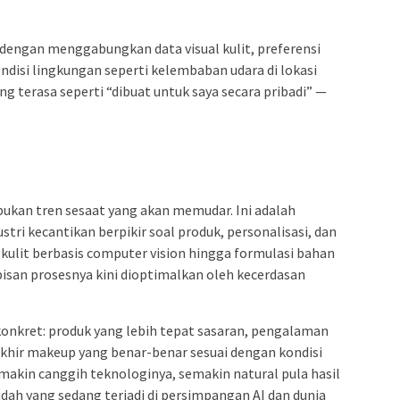
 dengan menggabungkan data visual kulit, preferensi
ondisi lingkungan seperti kelembaban udara di lokasi
g terasa seperti “dibuat untuk saya secara pribadi” —
ukan tren sesaat yang akan memudar. Ini adalah
stri kecantikan berpikir soal produk, personalisasi, dan
kulit berbasis computer vision hingga formulasi bahan
apisan prosesnya kini dioptimalkan oleh kecerdasan
nkret: produk yang lebih tepat sasaran, pengalaman
l akhir makeup yang benar-benar sesuai dengan kondisi
makin canggih teknologinya, semakin natural pula hasil
indah yang sedang terjadi di persimpangan AI dan dunia