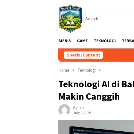
Skip
to
content
BISNIS
GAME
TEKNOLOGI
TERB
Special Content
Home
Teknologi
Teknologi AI di B
Makin Canggih
Admin
July 8, 2026