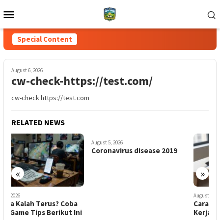
Skip
Mobile
to
Menu
content
Special Content
August 6, 2026
cw-check-https://test.com/
cw-check https://test.com
RELATED NEWS
August 5, 2026
Coronavirus disease 2019
«
»
August 4, 2026
a
Cara Membuat Portfolio
ni
Kerja yang Menarik di 2025