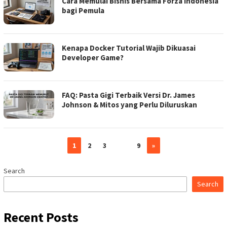
Cara Memulai Bisnis Bersama Forza Indonesia
bagi Pemula
Kenapa Docker Tutorial Wajib Dikuasai
Developer Game?
FAQ: Pasta Gigi Terbaik Versi Dr. James
Johnson & Mitos yang Perlu Diluruskan
1
2
3
…
9
»
Search
Search
Recent Posts