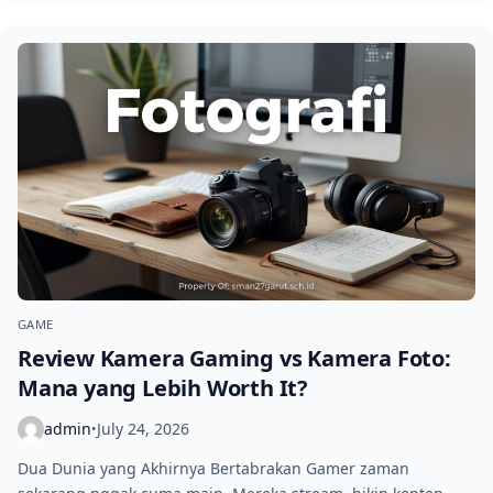
GAME
Review Kamera Gaming vs Kamera Foto:
Mana yang Lebih Worth It?
admin
July 24, 2026
•
Dua Dunia yang Akhirnya Bertabrakan Gamer zaman