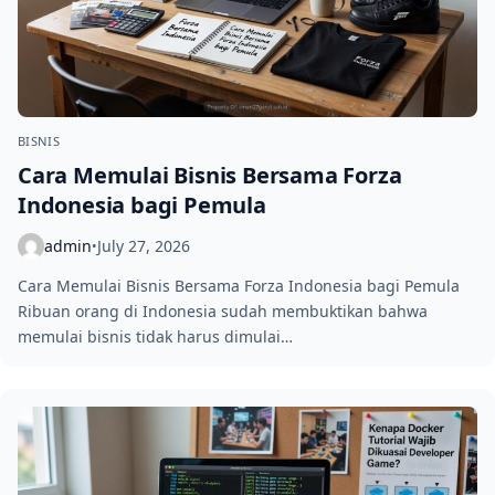
BISNIS
Cara Memulai Bisnis Bersama Forza
Indonesia bagi Pemula
admin
July 27, 2026
•
Cara Memulai Bisnis Bersama Forza Indonesia bagi Pemula
Ribuan orang di Indonesia sudah membuktikan bahwa
memulai bisnis tidak harus dimulai…