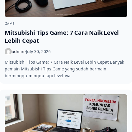
GAME
Mitsubishi Tips Game: 7 Cara Naik Level
Lebih Cepat
admin
July 30, 2026
•
Mitsubishi Tips Game: 7 Cara Naik Level Lebih Cepat Banyak
pemain Mitsubishi Tips Game yang sudah bermain
berminggu-minggu tapi levelnya…